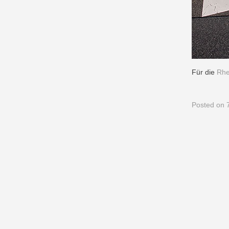
Für die
Rhe
Posted
on 