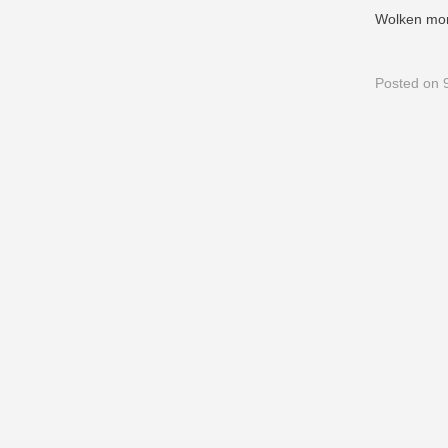
Wolken mor
Posted
on 9