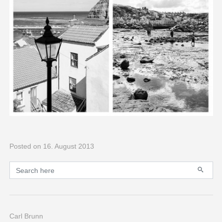
Posted
on 16. August 2013
Primary
Search for:
Carl Brunn