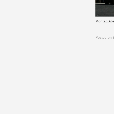
Montag Aben
Posted
on 