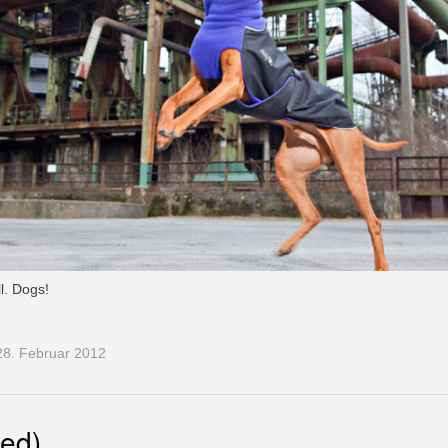
ll. Dogs!
8. Februar 2012
led)