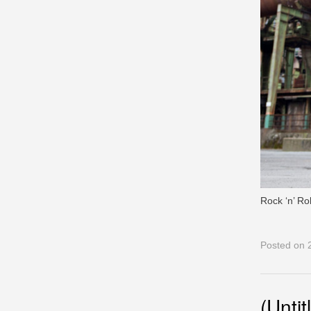
Rock ‘n’ Ro
Posted
on 2
(Untit