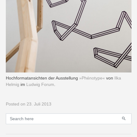
Hochformatansichten der Ausstellung
»Phénotype«
von
Ilka
Helmig
im
Ludwig Forum
.
Posted
on 23. Juli 2013
Primary
Search for: