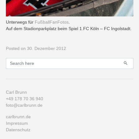
Unterwegs für
FußballFanFotos
.
Auf dem Stadionparkplatz beim Spiel 1.FC Köln – FC Ingolstadt.
Posted
on 30. Dezember 2012
Primary
Search for:
Carl Brunn
+49 178 70 36 940
foto@carlbrunn.de
carlbrunn.de
Impressum
Datenschutz