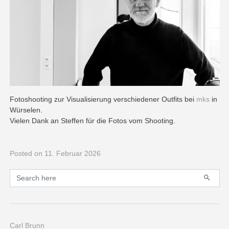
Fotoshooting zur Visualisierung verschiedener Outfits bei
mks
in
Würselen.
Vielen Dank an Steffen für die Fotos vom Shooting.
Posted
on 11. Februar 2026
Primary
Search for:
Carl Brunn