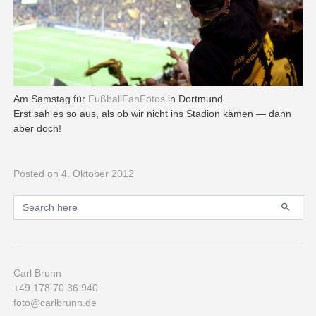
Am Samstag für
FußballFanFotos
in Dortmund.
Erst sah es so aus, als ob wir nicht ins Stadion kämen — dann
aber doch!
Posted
on 4. Oktober 2012
Primary
Search for:
Carl Brunn
+49 178 70 36 940
foto@carlbrunn.de