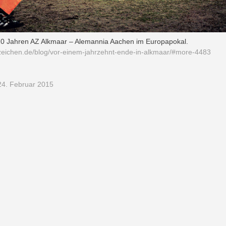
10 Jahren AZ Alkmaar – Alemannia Aachen im Europapokal.
hrzeichen.de/blog/vor-einem-jahrzehnt-ende-in-alkmaar/#more-4483
4. Februar 2015