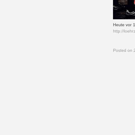
Heute vor 
http://loe
Posted
on 2