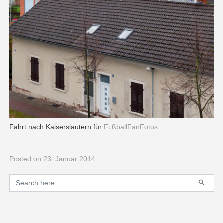
Fahrt nach Kaiserslautern für
FußballFanFotos
.
Posted
on 23. Januar 2014
Primary
Search for: