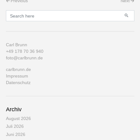
Post navigation
Previous
Next
Primary
Search for:
Carl Brunn
+49 178 70 36 940
foto@carlbrunn.de
carlbrunn.de
Impressum
Datenschutz
Archiv
August 2026
Juli 2026
Juni 2026