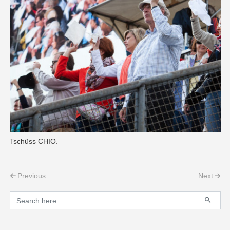
Tschüss CHIO.
Post navigation
Previous
Next
Primary
Search for: