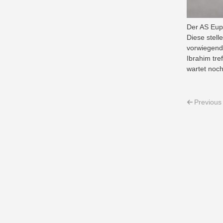
Der AS Eup
Diese stel
vorwiegend
Ibrahim tre
wartet noch
Post 
Previous