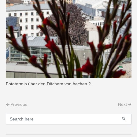
Fototermin über den Dächern von Aachen 2.
Post navigation
Previous
Next
Primary
Search for: