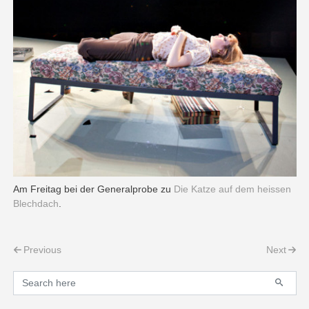
Am Freitag bei der Generalprobe zu
Die Katze auf dem heissen
Blechdach
.
Post navigation
Previous
Next
Primary
Search for: